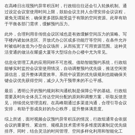
在高峰日出现预约异常积压时，行政组往往还会引入轮换机制。通
过设定会议室使用时间上限，鼓励会议主持人合理安排会议议程，
避免无谓延长，确保更多团队能受益于有限的空间资源。此举有助
于平衡各部门需求，缓解预约压力。
此外，合理利用非传统会议区域也是有效缓解空间压力的策略。写
字楼内诸如休息区、开放式办公区或多功能厅等空间，在条件允许
时被临时改造为小型会议场所，从而拓宽了可用资源范围。这种灵
活变通的做法在耀盛大厦等大型综合办公楼中尤为常见。
信息化管理工具的应用同样不可忽视。借助智能预约系统，行政组
能够实时监控会议室使用情况，自动调整预约优先级，推送空闲资
源信息，提升整体调度效率。系统中设置的优先级规则也能确保关
键会议优先获得空间，减少人为干预带来的不公平感。
最后，透明公开的预约规则和沟通机制是保障公平的基础。行政组
需要及时向全体员工传达空间分配的原则和调整方案，听取反馈意
见，持续优化管理流程。在高峰期通过多渠道沟通，合理引导会议
安排，有助于形成良好的办公秩序，提升整体满意度。
综上所述，面对视频会议预约异常积压的情况，行政组通常会依据
会议的重要性、紧迫性、规模及技术需求等多维度因素制定优先级
排序。同时，结合灵活的时间管理、空间多样化利用和智能化工