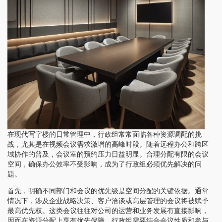
在现代写字楼的日常管理中，行政组常常面临各种资源调配的挑
战，尤其是在视频会议需求激增的高峰时段。随着远程办公和跨区
域协作的普及，会议室的预约压力日益明显。合理分配有限的会议
空间，确保办公效率不受影响，成为了行政组必须优先解决的问
题。
首先，明确不同部门和会议的优先级是空间分配的关键依据。通常
情况下，涉及企业战略决策、客户洽谈或高层管理的会议将被赋予
最高优先权。这类会议往往对公司的运营和业务发展有直接影响，
因而在资源分配上享有优先保障。行政组需要结合会议性质和参与