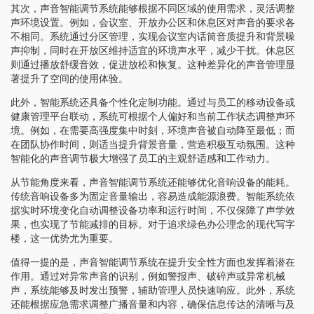
其次，声音智能调节系统能够根据不同区域的使用需求，灵活调整
声环境设置。例如，会议室、开放办公区和休息区对声音的要求各
不相同。系统通过分区管理，实现会议室内话筒音质提升和背景噪
声抑制，同时在开放区维持适宜的环境声水平，减少干扰。休息区
则通过播放舒缓音效，促进放松和恢复。这种差异化的声音管理显
著提升了空间的使用体验。
此外，智能系统还具备个性化定制功能。通过与员工的移动设备或
健康管理平台联动，系统可根据个人偏好和当前工作状态调整声环
境。例如，在需要高强度集中时刻，环境声音被自动降至最低；而
在团队协作时间，则适当提升背景音量，营造积极互动氛围。这种
智能化的声音调节极大增强了员工的主观舒适感和工作动力。
从节能角度来看，声音智能调节系统还能够优化音响设备的能耗。
传统音响设备多为固定音量输出，容易造成能源浪费。智能系统依
据实时环境变化自动调整设备功率和运行时间，不仅保障了声学效
果，也实现了节能减排的目标。对于追求绿色办公理念的现代写字
楼，这一优势尤为重要。
值得一提的是，声音智能调节系统在提升安全性方面也发挥着潜在
作用。通过对异常声音的识别，例如警报声、破碎声或异常机械
声，系统能够及时发出预警，辅助管理人员快速响应。此外，系统
还能根据应急需求调整广播音量和内容，确保信息传达的清晰与及