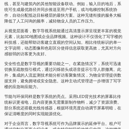
线，甚至与建筑内的其他智能设备联动。例如，输入目的地后，系
统可生成最优路径并同步推送至用户手机，或与电梯控制系统协
作，自动分配抵达目标楼层的最快方案。这种无缝衔接的服务大幅
降低了人工问询的频率，减轻物业人员的工作压力。
从视觉层面看，数字导视系统能通过高清显示屏呈现更丰富的视觉
元素，比如3D地图或企业品牌视频。这种设计不仅强化了写字楼的
科技感，还能帮助访客建立直观的空间认知。相比传统标识的单一
文字说明，动态图像和色彩区分使得信息获取更高效，尤其对方向
感较弱的访客更为友好。
安全性也是数字导视的重要功能之一。在紧急情况下，系统可迅速
切换至疏散指引模式，通过闪烁箭头或语音提示引导人群撤离。此
外，集成的人流监测技术能分析访客聚集情况，为物业管理提供数
据支持，避免拥堵或安全隐患。这种主动式管理进一步增强了写字
楼的应急响应能力。
节能与环保同样是数字系统的亮点。采用LED背光技术的屏幕比传
统标识更省电，且内容更换无需重新制作物料，减少了资源浪费。
部分系统还搭载光线传感器，根据环境亮度自动调节屏幕明暗，在
保证清晰度的同时实现能源优化。
对于企业而言，数字导视系统可作为品牌展示的延伸平台。租户可