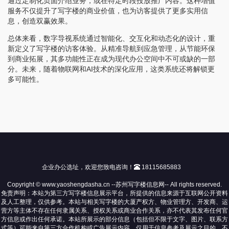
通过定制化页面介绍业务，或在特定时段投放推广内容。这种增值
服务不仅提升了写字楼的商业价值，也为访客提供了更多实用信
息，创造双赢效果。
总体来看，数字导视系统通过智能化、交互化和动态化的设计，重
新定义了写字楼的访客体验。从精准导航到应急管理，从节能环保
到商业拓展，其多功能性正在成为现代办公空间中不可或缺的一部
分。未来，随着物联网和AI技术的深化应用，这类系统还将解锁更
多可能性。
企业办公选址，欢迎您致电咨询！
18115685883
Copyright © www.yaoshengdasha.cn --苏州写字楼信息网-- All rights reserved.
免责声明：本站为第三方写字楼信息展示平台，所提供的信息来源于互联网公开资料
及人工整理，仅供参考。本站与相关写字楼的大厦产权方、物业管理方、开发商、运
营方等主体不存在任何隶属关系、授权关系或商业合作关系，亦不代表其发布任何官
方信息或作出任何承诺。本站所展示的部分信息（包括但不限于文字、图片、联系方
式等）可能来自第三方合作机构或广告展示内容，仅用于信息参考及展示之目的，不