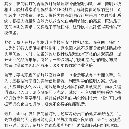
其次，夜间辅灯的合理设计能够显著降低能源消耗。与主照明系统
相比，辅灯通常采用低功率的LED灯具，既能提供足够的照明，又
能减少电力浪费。例如，耀盛大厦在照明设计中采用了智能控制系
统，根据人流量和自然光线的变化自动调节辅灯的亮度，既满足了
夜间照明的需求，又实现了节能目标。这种设计思路值得其他写字
楼借鉴。
此外，夜间辅灯还能提升写字楼的安全性和形象。在夜间，辅灯可
以为外部行人提供清晰的指引，避免因光线不足而导致的迷路或摔
倒等问题。同时，适当的照明设计也能增强写字楼的外观美感，提
升企业的品牌形象。例如，一些高端写字楼通过巧妙的辅灯布局，
营造出温馨而现代的氛围，吸引更多优质企业入驻。
然而，要实现夜间辅灯的高效利用，企业需要从多个方面入手。首
先，应根据写字楼的实际使用情况，制定科学的照明方案。例如，
在人流量较少的区域，可以适当减少辅灯的数量或亮度；而在关键
通道和出入口，则应确保照明充足。其次，引入智能照明系统也是
提升效率的重要手段。通过传感器和自动化控制技术，辅灯可以根
据环境变化自动调节，避免不必要的能源浪费。
最后，企业在设计夜间辅灯时，还应考虑员工的健康与舒适度。过
亮或过暗的照明都可能对员工的视力造成不良影响，甚至引发疲劳
和不适。因此，辅灯的光线应柔和均匀，避免刺眼或闪烁的现象。