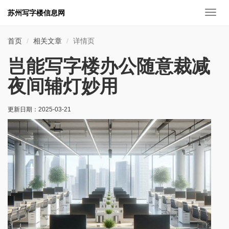
苏州写字楼信息网
切
换
导
首页
相关文章
详情页
航
岂能写字楼办公随意裁减
夜间辅灯妙用
更新日期：
2025-03-21